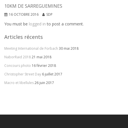
10KM DE SARREGUEMINES
16 OCTOBRE 2016
SDP
You must be
logged in
to post a comment.
Articles récents
Meeting International de Forbach
30 mai 2018
NaborRaid 2018
21 mai 2018
Concours photo
16 février 2018
Christopher Street Day
6 juillet 2017
Macro et libellules
26 juin 2017